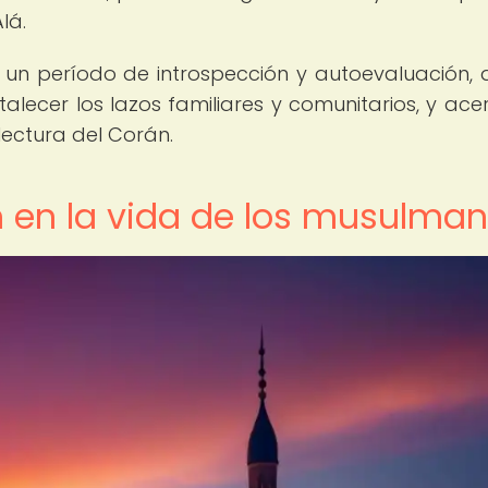
lá.
un período de introspección y autoevaluación,
alecer los lazos familiares y comunitarios, y ace
lectura del Corán.
en la vida de los musulma