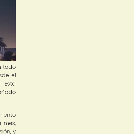
n todo
sde el
. Esta
eríodo
omento
e mes,
ión, y