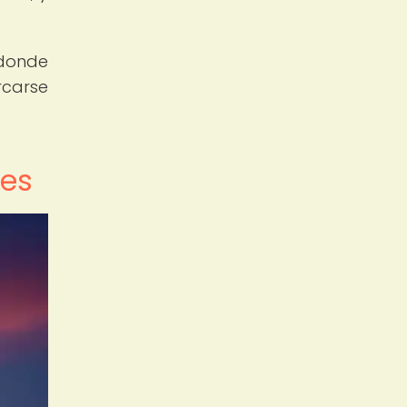
 donde
rcarse
nes