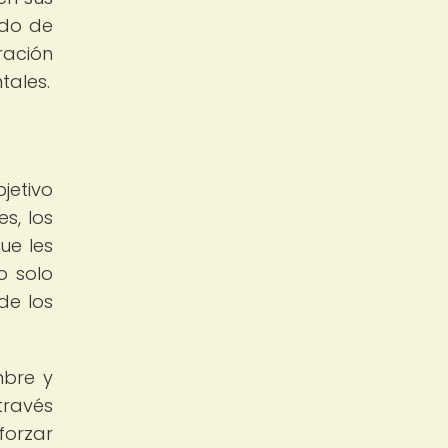
ido de
ración
tales.
jetivo
s, los
ue les
o solo
de los
mbre y
través
forzar