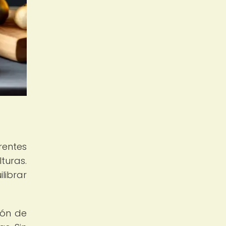
rentes
turas.
librar
ión de