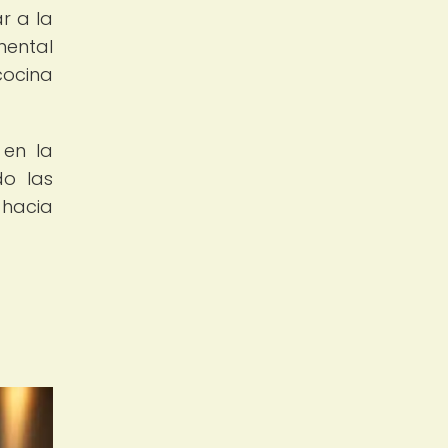
r a la
mental
cocina
 en la
do las
 hacia