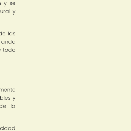
n y se
ural y
de las
urando
e todo
lmente
bles y
de la
icidad