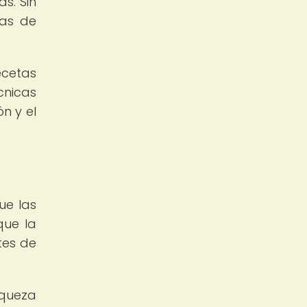
s. Sin
ras de
ecetas
cnicas
n y el
ue las
que la
tes de
iqueza