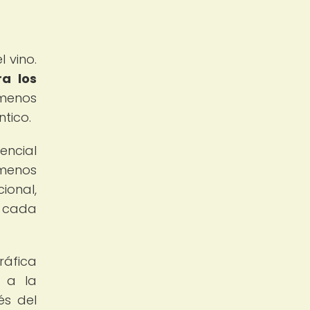
 vino.
ra los
 menos
ntico.
encial
 menos
ional,
n cada
ráfica
a a la
és del