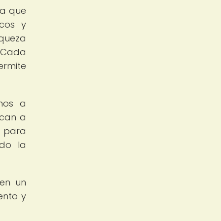
ya que
icos y
iqueza
. Cada
ermite
mos a
ican a
l para
ndo la
 en un
ento y