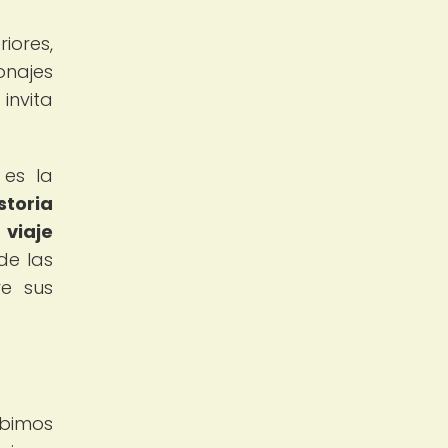
iores,
onajes
invita
 es la
storia
 viaje
de las
re sus
ibimos