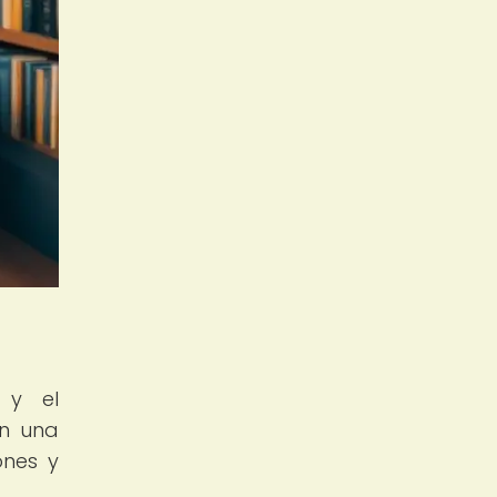
 y el
en una
ones y