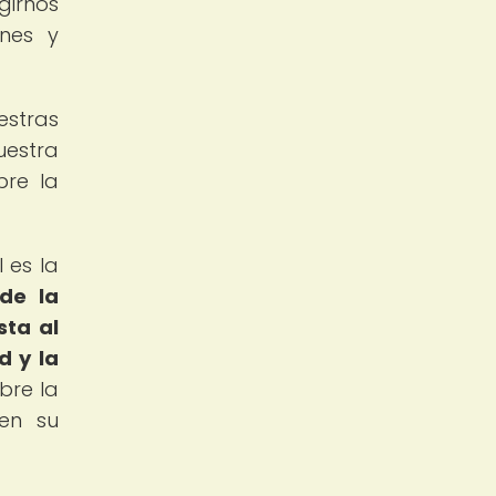
girnos
ones y
uestras
uestra
bre la
 es la
de la
sta al
d y la
bre la
 en su