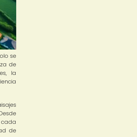
olo se
eza de
es, la
iencia
sajes
 Desde
, cada
dad de