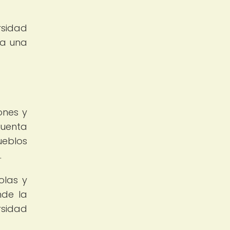
rsidad
ra una
ones y
cuenta
ueblos
.
olas y
nde la
rsidad