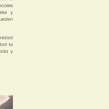
ocales
ales y
pueden
unidad
rir la
tada y