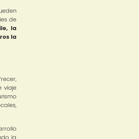
pueden
ies de
le, la
ros la
recer,
 viaje
urismo
cales,
rrollo
ndo la