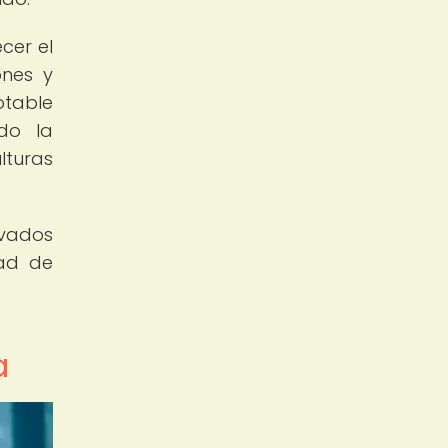
cer el
ones y
otable
ndo la
lturas
rvados
dad de
a