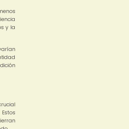
ómenos
iencia
s y la
varían
ntidad
dición
rucial
 Estos
ierran
ndo.