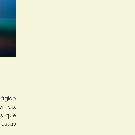
mágico
iempo.
es que
 estas