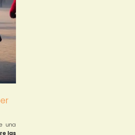
er
de una
re las