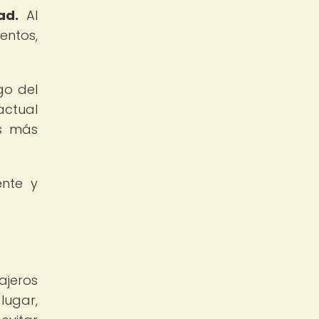
ad.
Al
entos,
go del
actual
es más
ente y
iajeros
lugar,