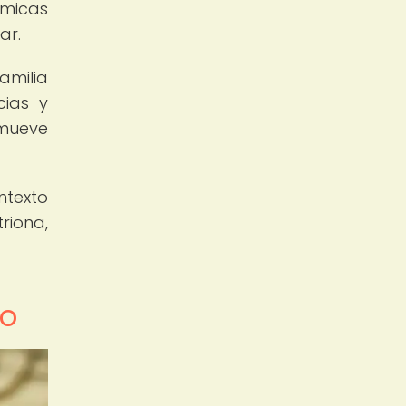
ámicas
ar.
amilia
cias y
omueve
ntexto
riona,
io