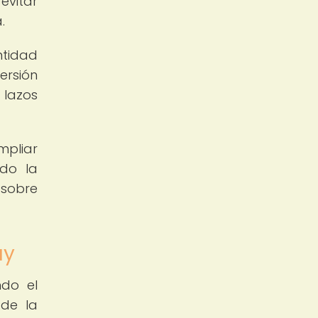
evitar
.
ntidad
ersión
 lazos
mpliar
do la
 sobre
ay
ndo el
 de la