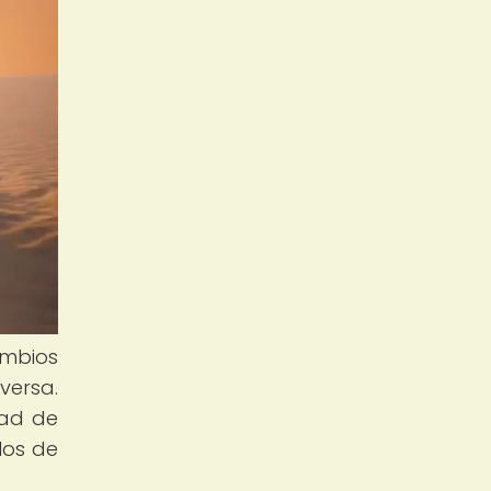
ambios
versa.
dad de
los de