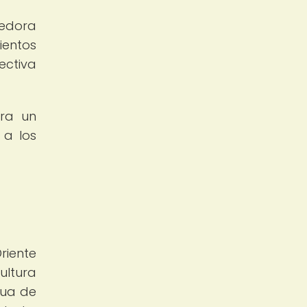
cedora
ientos
ectiva
ara un
 a los
Oriente
ultura
gua de