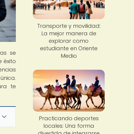
Transporte y movilidad:
La mejor manera de
explorar como
estudiante en Oriente
ras se
Medio
 éxito
encias
única.
ura te
Practicando deportes
locales: Una forma
divertida de integrarse