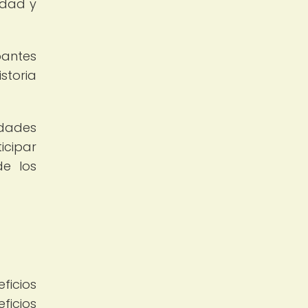
idad y
pantes
storia
dades
icipar
de los
ficios
ficios