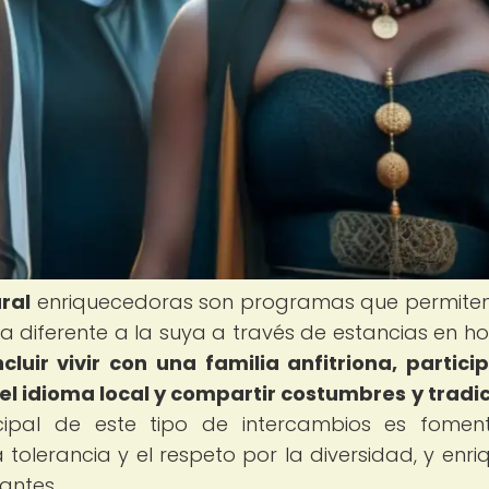
ral
enriquecedoras son programas que permiten
ra diferente a la suya a través de estancias en h
cluir vivir con una familia anfitriona, partici
el idioma local y compartir costumbres y tradi
ncipal de este tipo de intercambios es fomen
 tolerancia y el respeto por la diversidad, y enri
antes.