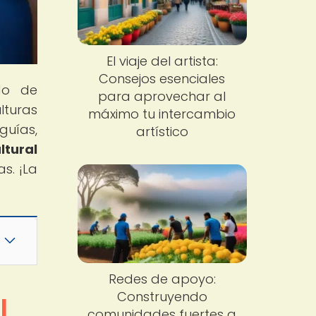
El viaje del artista:
Consejos esenciales
do de
para aprovechar al
lturas
máximo tu intercambio
guías,
artístico
ltural
s. ¡La
Redes de apoyo:
Construyendo
l
comunidades fuertes a