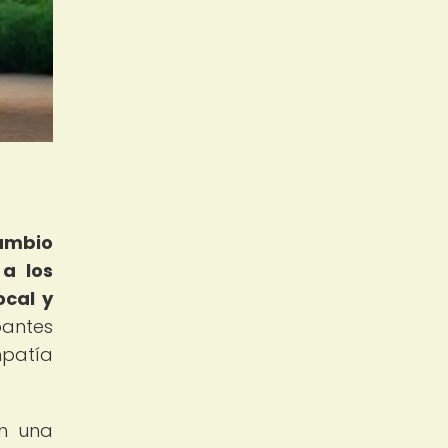
ambio
a los
ocal y
pantes
mpatía
en una