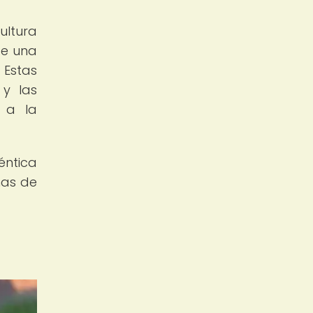
ultura
de una
 Estas
 y las
y a la
éntica
mas de