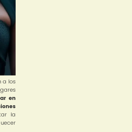
 a los
ogares
par en
ciones
tar la
quecer