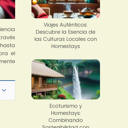
Viajes Auténticos:
iencia
Descubre la Esencia de
través
las Culturas Locales con
 hasta
Homestays
ora el
 mente
Ecoturismo y
Homestays:
Combinando
Sostenibilidad con