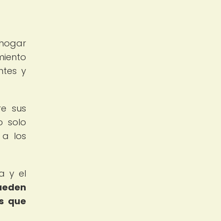
 hogar
miento
ntes y
re sus
o solo
 a los
a y el
pueden
es que