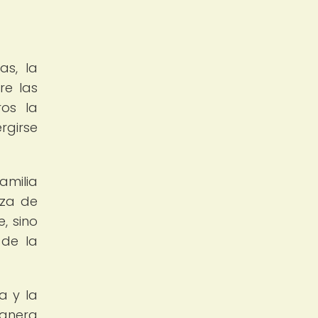
as, la
re las
ros la
rgirse
amilia
eza de
, sino
 de la
a y la
manera