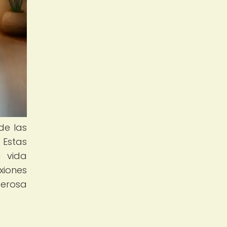
de las
 Estas
a vida
xiones
derosa