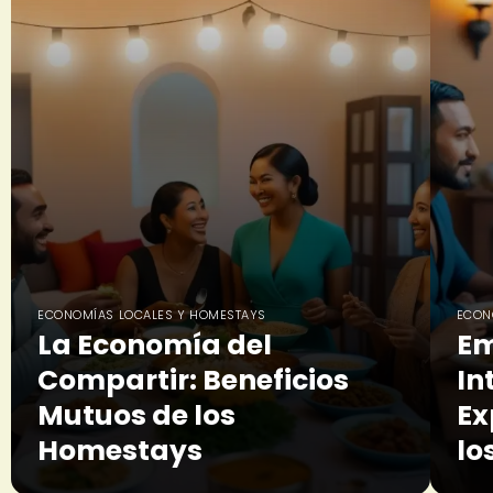
ECONOMÍAS LOCALES Y HOMESTAYS
ECON
La Economía del
Em
Compartir: Beneficios
In
Mutuos de los
Ex
Homestays
lo