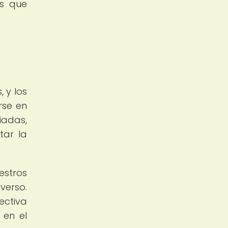
os que
 y los
rse en
iadas,
tar la
estros
verso.
ectiva
 en el