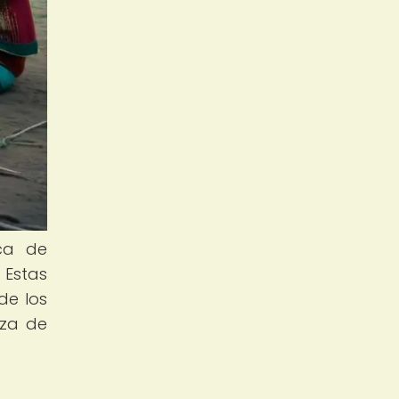
ica de
 Estas
de los
eza de