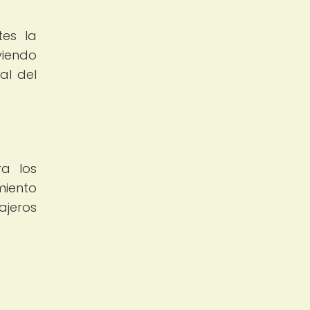
tes la
viendo
al del
a los
miento
ajeros