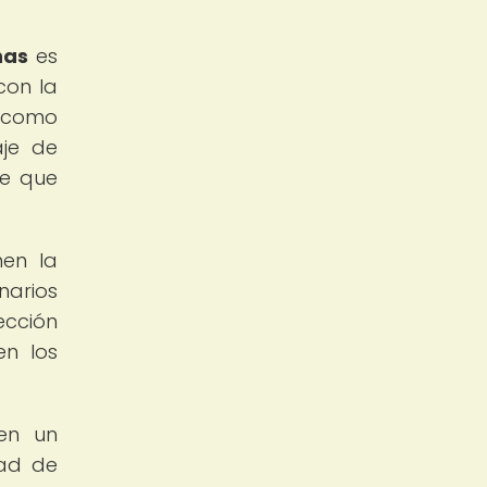
nas
es
con la
s como
aje de
te que
nen la
narios
ección
en los
 en un
dad de