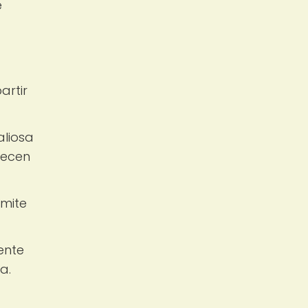
e
artir
aliosa
recen
rmite
ente
a.