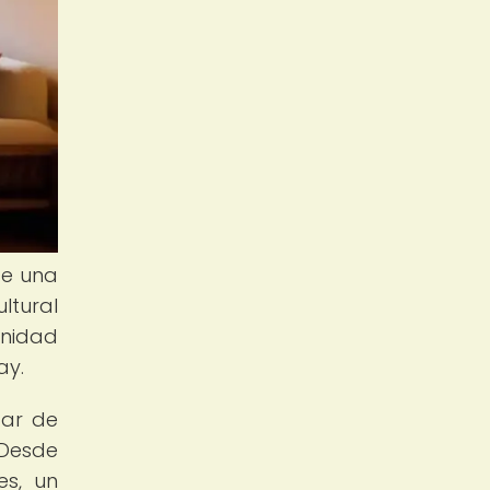
ce una
ltural
unidad
ay.
tar de
 Desde
es, un