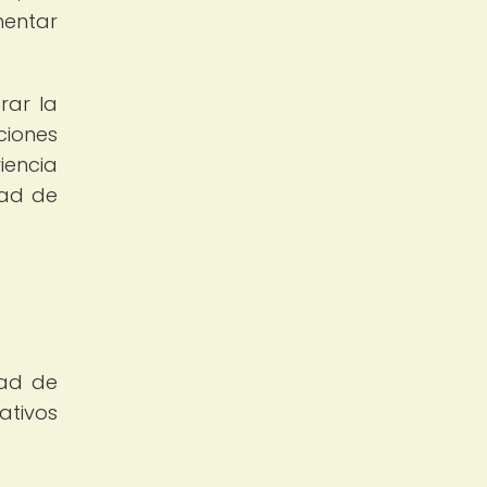
mentar
rar la
ciones
iencia
dad de
dad de
ativos