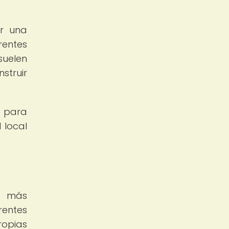
er una
rentes
suelen
struir
l para
 local
ez más
rentes
ropias