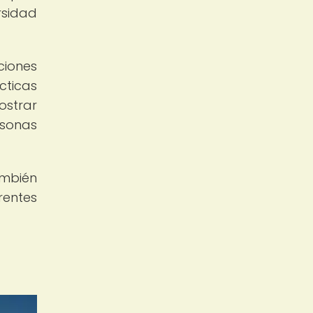
rsidad
ciones
cticas
ostrar
rsonas
ambién
rentes