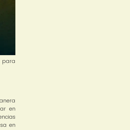
l para
manera
nar en
encias
osa en