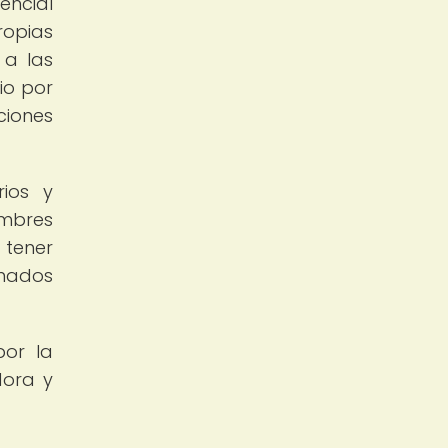
ncial
ropias
 a las
io por
ciones
rios y
umbres
 tener
rmados
por la
dora y