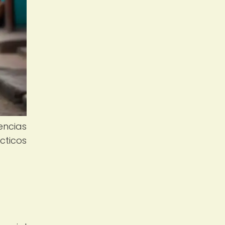
encias
cticos