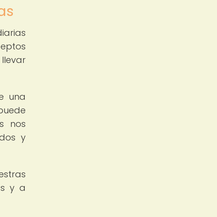
ias
iarias
ceptos
llevar
te una
 puede
es nos
idos y
estras
os y a