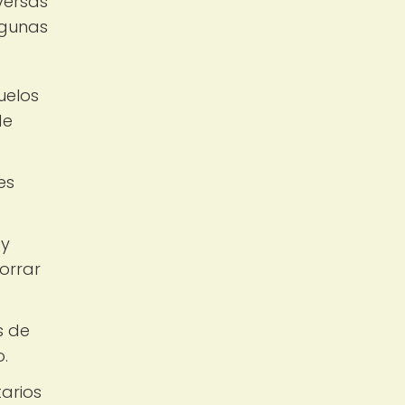
versas
lgunas
uelos
de
es
 y
orrar
s de
.
arios