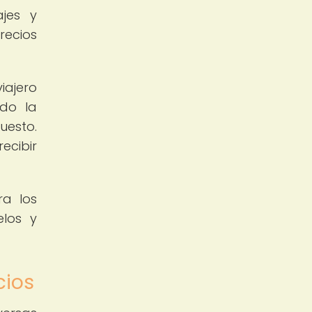
ajes y
recios
iajero
ndo la
uesto.
ecibir
ra los
elos y
cios