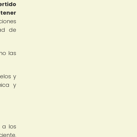
ertido
btener
iones
dad de
mo las
elos y
mica y
 a los
iente.