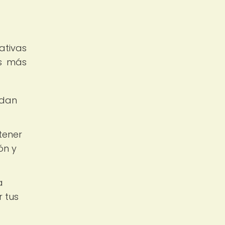
ativas
os más
ndan
tener
ón y
a
r tus