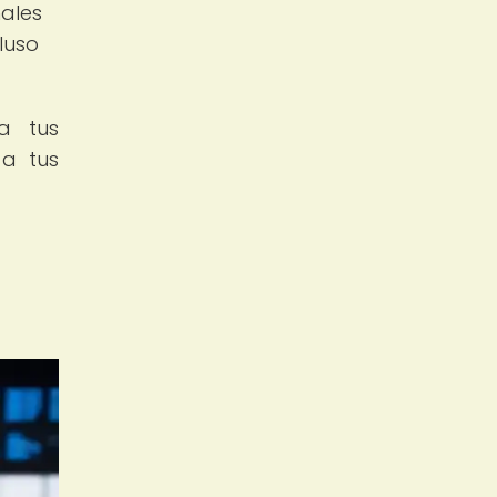
nales
luso
za tus
 a tus