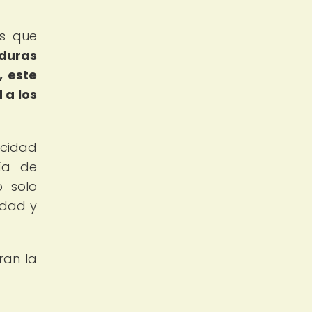
as que
duras
, este
 a los
acidad
gía de
o solo
idad y
ran la