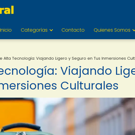
Inicio
Categorías
Contacto
Quienes Somos
e Alta Tecnología: Viajando Ligero y Seguro en Tus Inmersiones Cult
ecnología: Viajando Lig
nmersiones Culturales