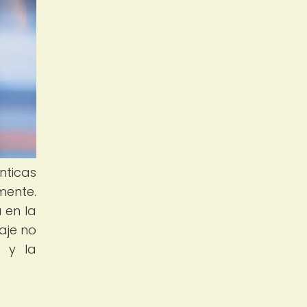
nticas
mente.
 en la
aje no
d y la