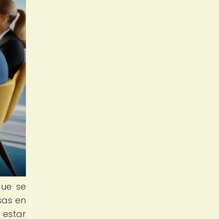
que se
sas en
 estar