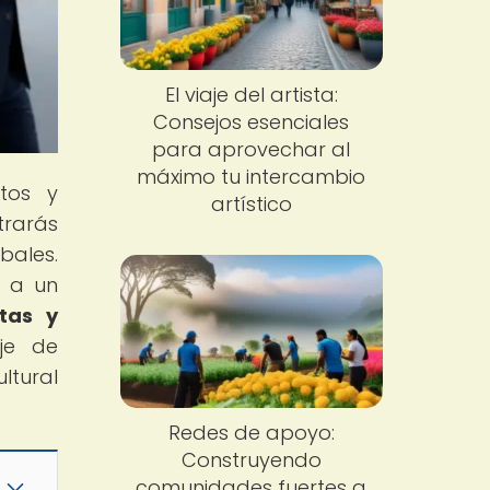
El viaje del artista:
Consejos esenciales
para aprovechar al
máximo tu intercambio
tos y
artístico
trarás
bales.
s a un
ntas y
aje de
tural
Redes de apoyo:
Construyendo
comunidades fuertes a