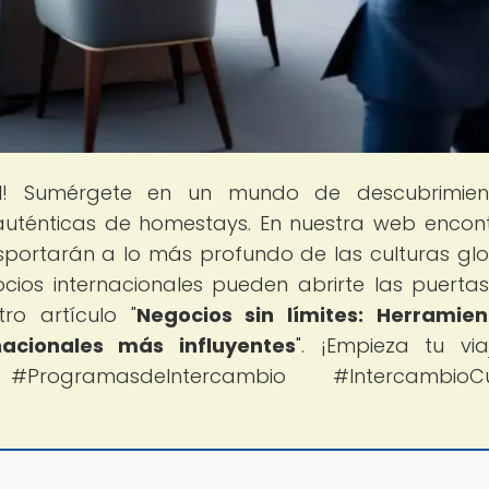
l
! Sumérgete en un mundo de descubrimien
 auténticas de homestays. En nuestra web encon
sportarán a lo más profundo de las culturas glo
ios internacionales pueden abrirte las puerta
ro artículo "
Negocios sin límites: Herramie
nacionales más influyentes
". ¡Empieza tu vi
ProgramasdeIntercambio #IntercambioCul