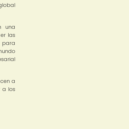
global
en una
er las
a para
 mundo
sarial
ecen a
 a los