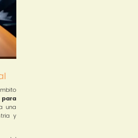
al
ámbito
 para
na una
tria y