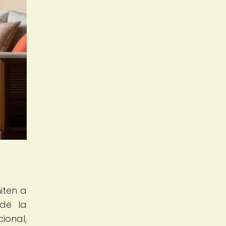
iten a
 de la
ional,