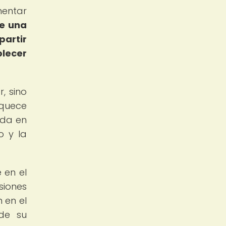
mentar
de una
partir
blecer
, sino
iquece
ida en
o y la
 en el
siones
 en el
de su