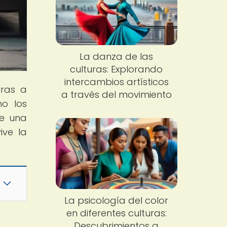
La danza de las
culturas: Explorando
intercambios artísticos
uras a
a través del movimiento
mo los
de una
ive la
La psicología del color
en diferentes culturas:
Descubrimientos a