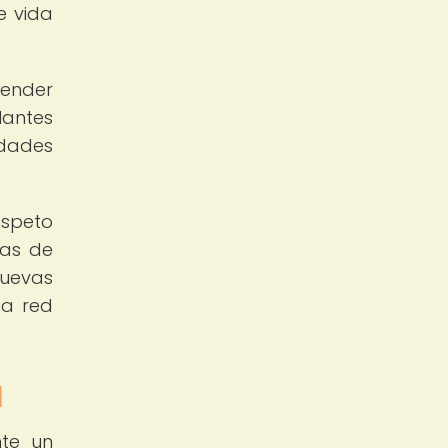
e vida
render
lantes
idades
espeto
nas de
nuevas
na red
l
nte un