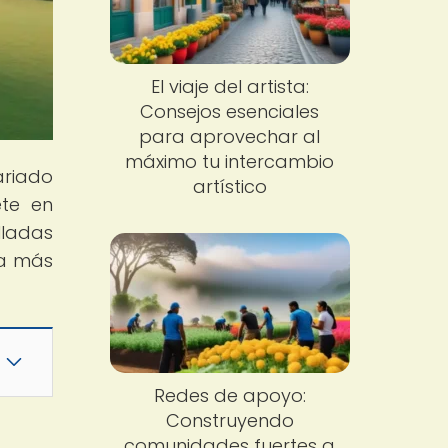
El viaje del artista:
Consejos esenciales
para aprovechar al
máximo tu intercambio
ariado
artístico
ete en
lladas
ra más
Redes de apoyo:
Construyendo
comunidades fuertes a