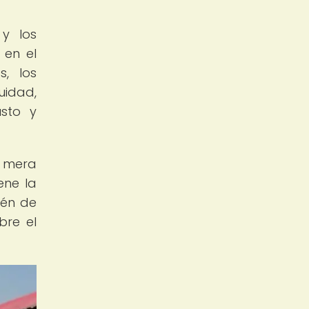
 y los
 en el
s, los
uidad,
sto y
a mera
ene la
ién de
bre el