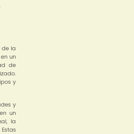
.
 de la
 en un
dad de
izado.
ipos y
ades y
 en un
al, la
 Estas