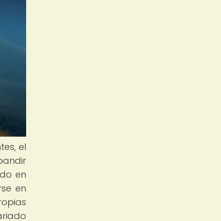
es, el
andir
ado en
rse en
ropias
ariado