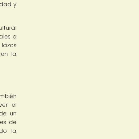
idad y
ltural
ales o
 lazos
 en la
ambién
ver el
 de un
tes de
ndo la