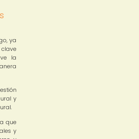
s
go, ya
 clave
eve la
manera
estión
ural y
ural.
ya que
ales y