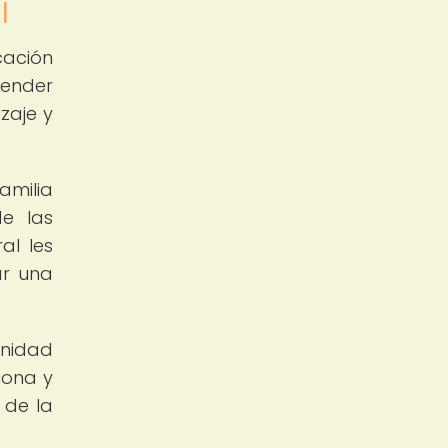
l
ación
prender
zaje y
amilia
de las
al les
ar una
unidad
iona y
 de la