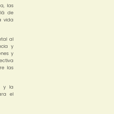
a, las
llá de
a vida
tal al
ncia y
enes y
ectiva
re las
d y la
ara el