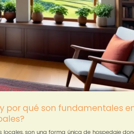
y por qué son fundamentales en
bales?
s locales, son una forma única de hospedaje don