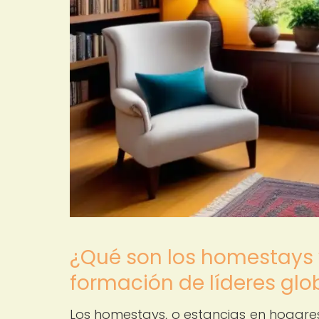
¿Qué son los homestays 
formación de líderes glo
Los homestays, o estancias en hogare