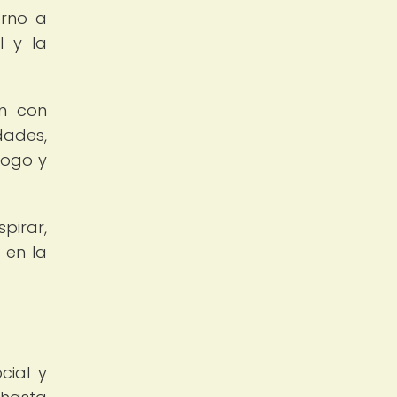
orno a
l y la
an con
dades,
logo y
irar,
 en la
cial y