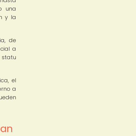
 hasta
do una
n y la
ia, de
cial a
 statu
ca, el
orno a
pueden
tan