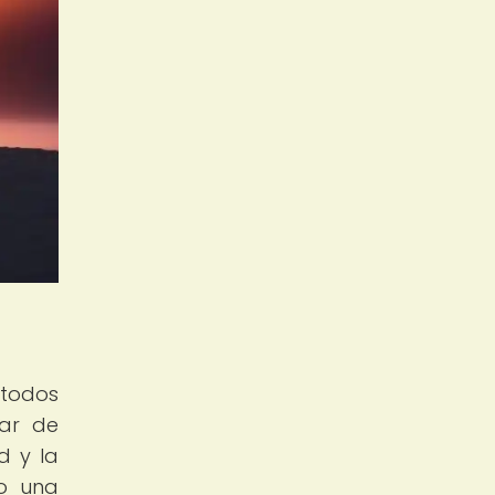
 todos
sar de
d y la
mo una