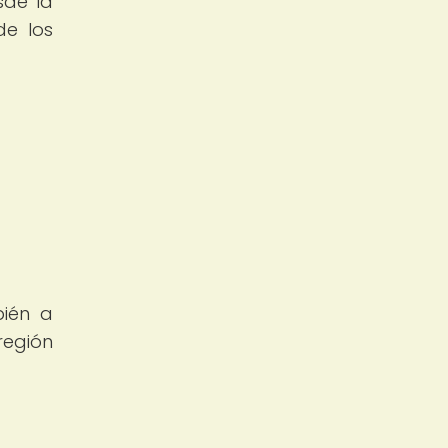
sde la
de los
bién a
región