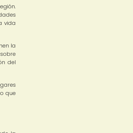
egión.
idades
a vida
nen la
 sobre
ón del
ugares
lo que