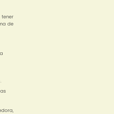
 tener
rma de
ia
.
vas
edora,