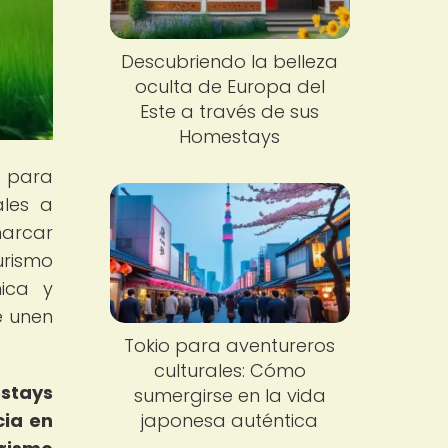
Descubriendo la belleza
oculta de Europa del
Este a través de sus
Homestays
n para
ales a
marcar
urismo
ica y
e unen
Tokio para aventureros
culturales: Cómo
stays
sumergirse en la vida
japonesa auténtica
cia en