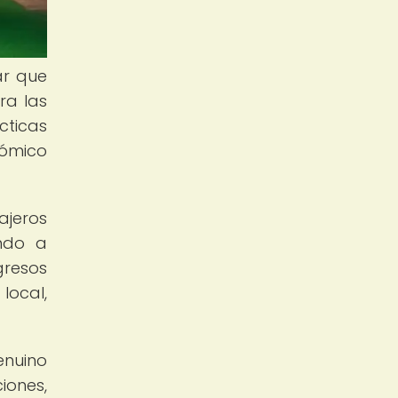
ar que
ra las
cticas
nómico
ajeros
endo a
gresos
local,
nuino
iones,