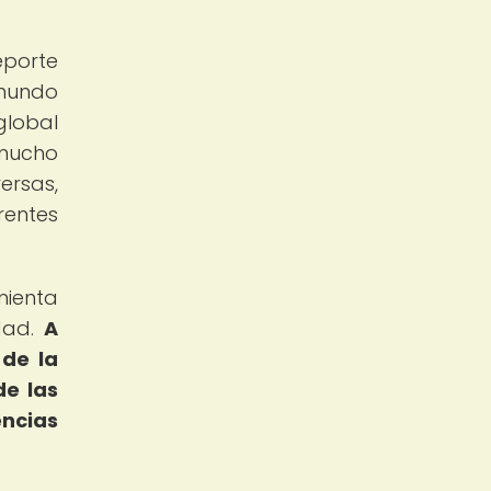
eporte
 mundo
global
 mucho
ersas,
rentes
mienta
idad.
A
 de la
de las
encias