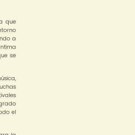
da que
ntorno
endo a
íntima
que se
úsica,
muchas
ivales
ogrado
odo el
ara la