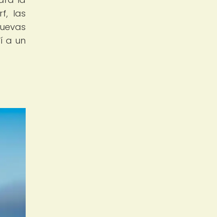
f, las
nuevas
í a un