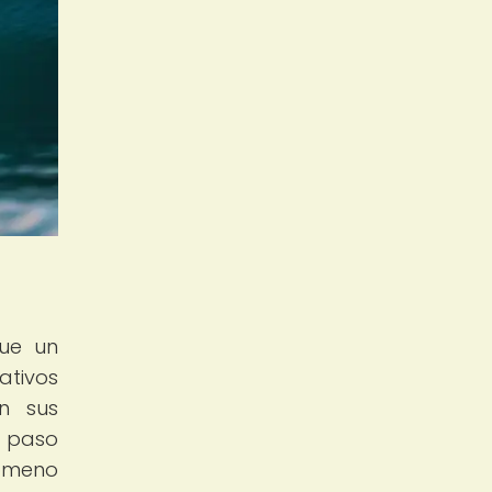
que un
ativos
n sus
l paso
nómeno