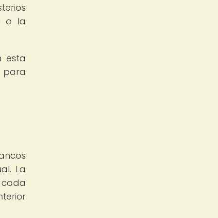
terios
a a la
n esta
n para
lancos
al. La
n cada
terior