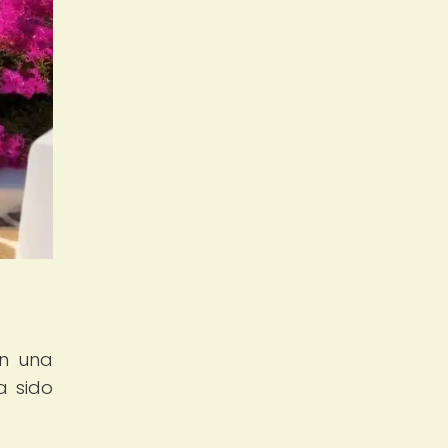
on una
a sido