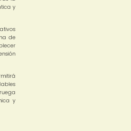
tica y
ativos
rma de
blecer
ensión
mitirá
dables
oruega
nica y