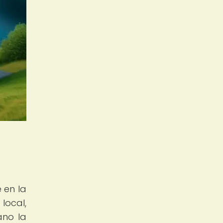
 en la
local,
ano la