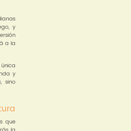
dianas
ego, y
ersión
á a la
 única
unda y
, sino
tura
os que
rás la