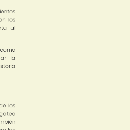
ientos
on los
cta al
s como
tar la
storia
de los
egateo
ambién
re las