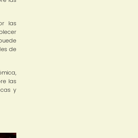
or las
blecer
 puede
des de
ómica,
re las
icas y