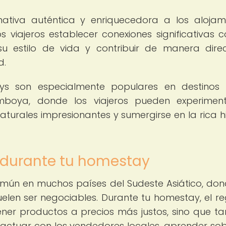
nativa auténtica y enriquecedora a los alojam
 viajeros establecer conexiones significativas c
 su estilo de vida y contribuir de manera dire
d.
tays son especialmente populares en destino
amboya, donde los viajeros pueden experimen
aturales impresionantes y sumergirse en la rica hi
 durante tu homestay
omún en muchos países del Sudeste Asiático, don
suelen ser negociables. Durante tu homestay, el r
ner productos a precios más justos, sino que t
actuar con los vendedores locales, aprender sob