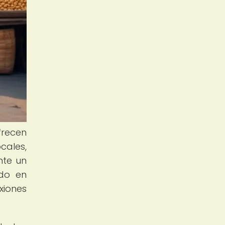
frecen
cales,
nte un
ndo en
xiones