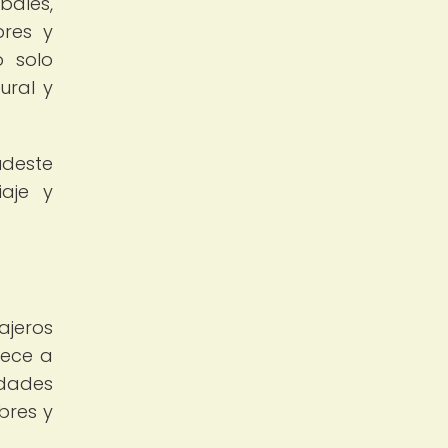
bales,
bres y
o solo
ural y
udeste
iaje y
ajeros
rece a
idades
bres y