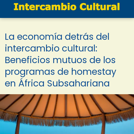
La economía detrás del
intercambio cultural:
Beneficios mutuos de los
programas de homestay
en África Subsahariana