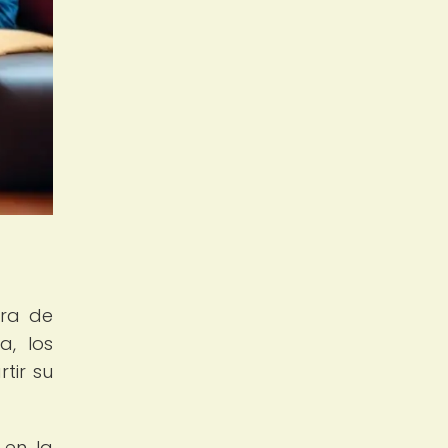
ora de
a, los
tir su
 en la