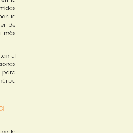
omidas
nen la
der de
va más
tan el
rsonas
a para
mérica
a
 en la