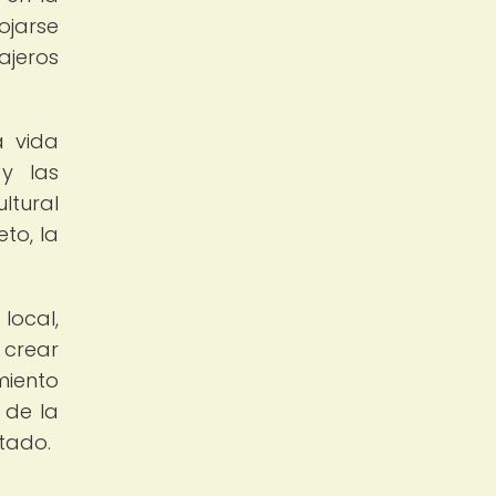
ojarse
ajeros
a vida
 y las
ltural
to, la
local,
 crear
miento
 de la
tado.