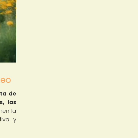
leo
ata de
, las
enen la
tiva y