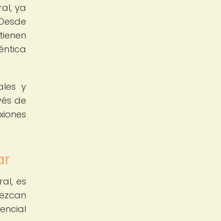
al, ya
 Desde
tienen
éntica
ales y
vés de
xiones
ar
al, es
rezcan
encial