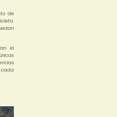
nto de
cleta.
puedan
an el
únicas
encias
e cada