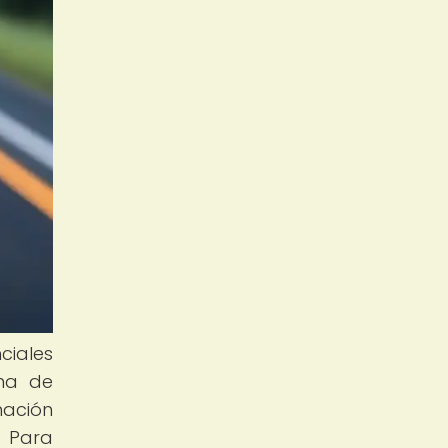
ciales
ama de
mación
. Para