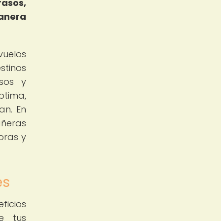
asos,
manera
vuelos
tinos
asos y
ptima,
an. En
añeras
oras y
es
ficios
e tus