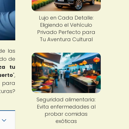
Lujo en Cada Detalle:
Eligiendo el Vehículo
Privado Perfecto para
Tu Aventura Cultural
de las
ndo de
za tu
uerto
",
s para
turas?
Seguridad alimentaria:
Evita enfermedades al
probar comidas
exóticas