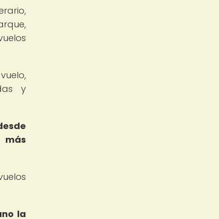
rario,
arque,
vuelos
vuelo,
das y
 desde
n más
vuelos
ano la