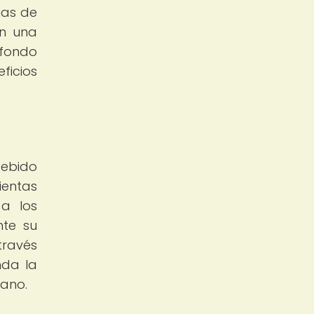
ias de
an una
 fondo
ficios
debido
ientas
 a los
nte su
través
nda la
mano.