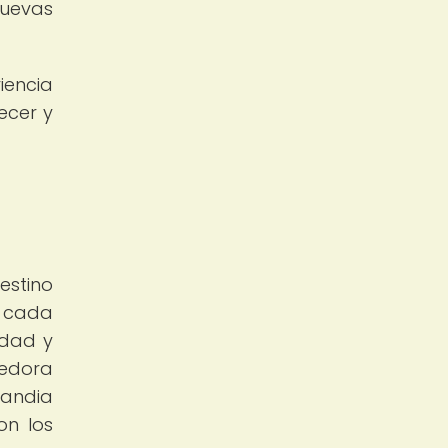
nuevas
iencia
ecer y
estino
e cada
idad y
cedora
landia
on los