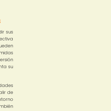
s
ir sus
ectiva
pueden
omidas
ersión
nta su
idades
alir de
ntorno
ambién