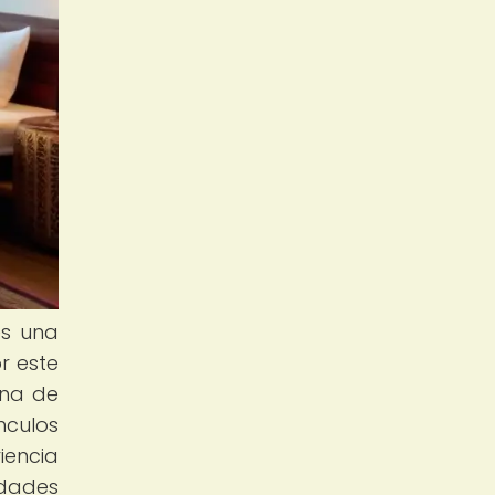
es una
r este
ana de
nculos
iencia
dades