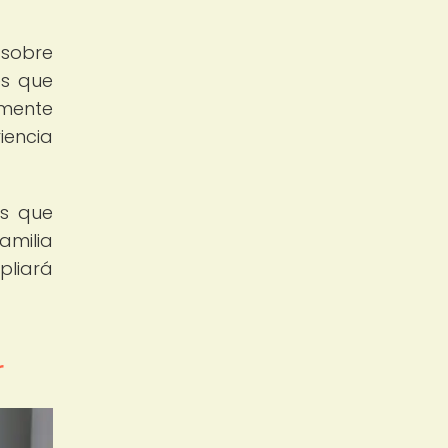
 sobre
es que
amente
iencia
as que
amilia
pliará
r