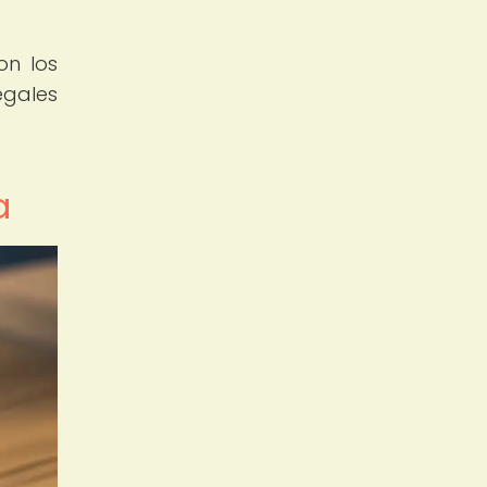
on los
egales
a