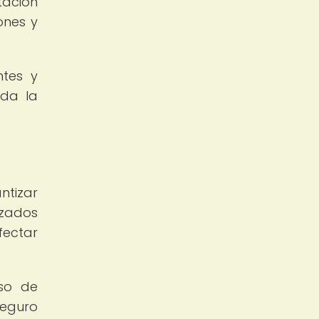
tación
ones y
ntes y
oda la
ntizar
izados
fectar
aso de
seguro