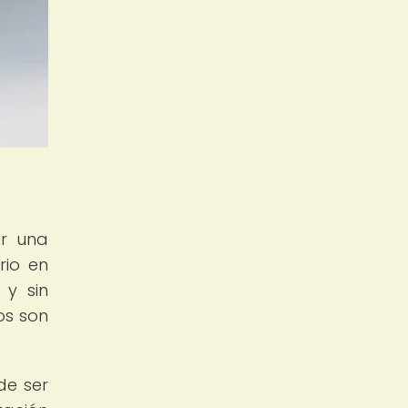
r una
rio en
 y sin
os son
de ser