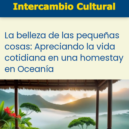
La belleza de las pequeñas
cosas: Apreciando la vida
cotidiana en una homestay
en Oceanía