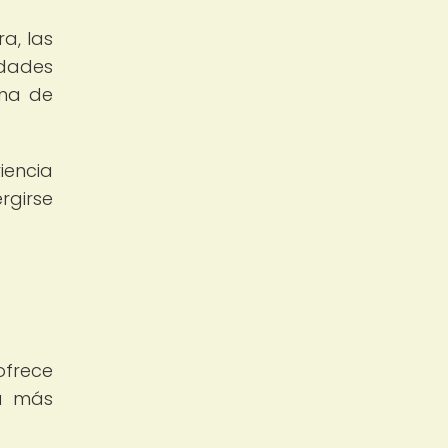
a, las
idades
rma de
encia
girse
ofrece
ia más