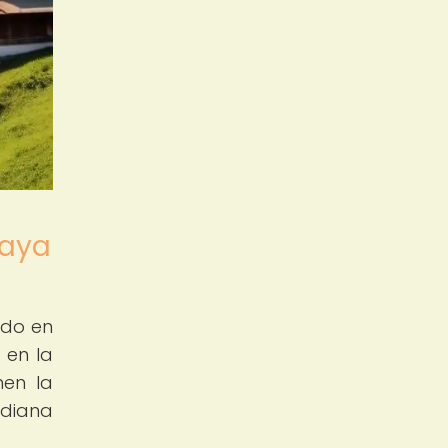
laya
ndo en
 en la
nen la
idiana