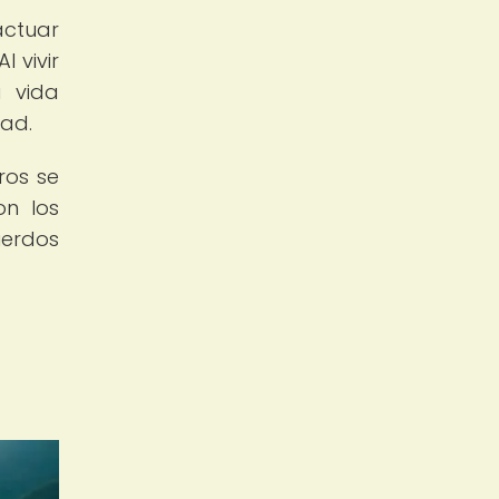
actuar
 vivir
a vida
ad.
ros se
on los
uerdos