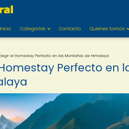
Inicio
Categorías
Contacto
Quienes Somos
 Elegir el Homestay Perfecto en las Montañas de Himalaya
el Homestay Perfecto en l
alaya