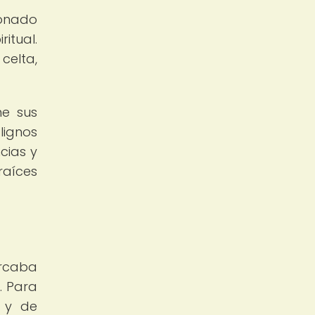
ionado
itual.
elta,
ne sus
lignos
cias y
raíces
arcaba
. Para
s y de