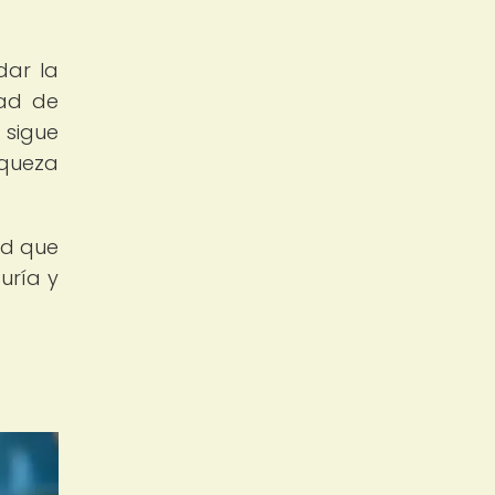
dar la
dad de
 sigue
iqueza
ad que
uría y