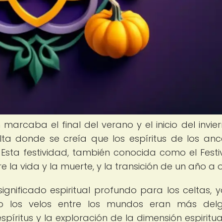
marcaba el final del verano y el inicio del invier
ta donde se creía que los espíritus de los anc
Esta festividad, también conocida como el Festi
 la vida y la muerte, y la transición de un año a o
gnificado espiritual profundo para los celtas, 
 los velos entre los mundos eran más delg
íritus y la exploración de la dimensión espiritual