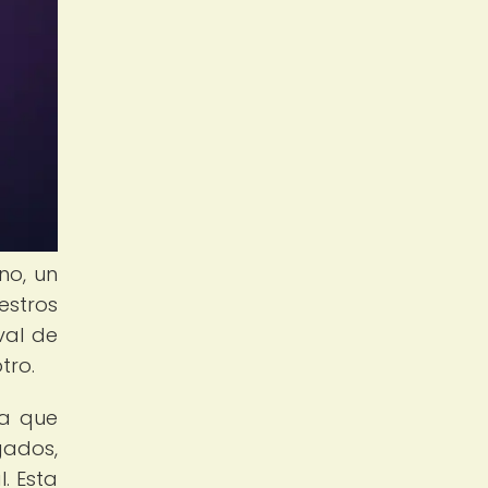
no, un
estros
val de
tro.
ya que
ados,
. Esta