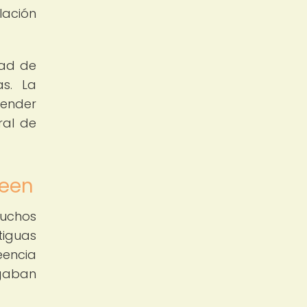
lación
dad de
as. La
cender
ral de
ween
muchos
tiguas
eencia
agaban