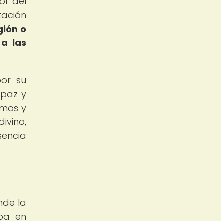
or del
tación
gión o
 a las
por su
 paz y
itmos y
divino,
encia
nde la
aba en