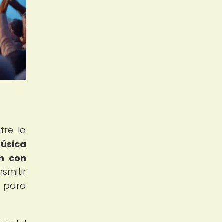
tre la
música
an con
mitir
o para