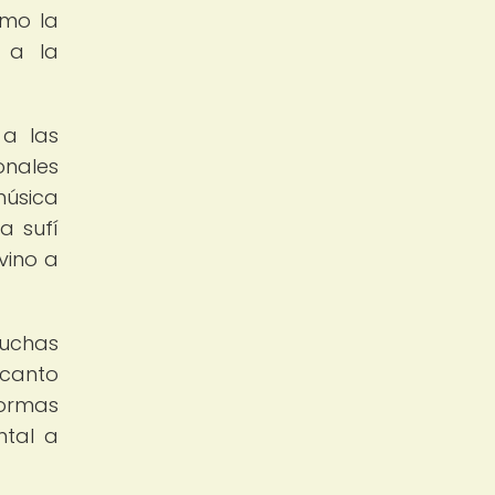
omo la
a a la
 a las
onales
música
a sufí
vino a
muchas
 canto
formas
ntal a