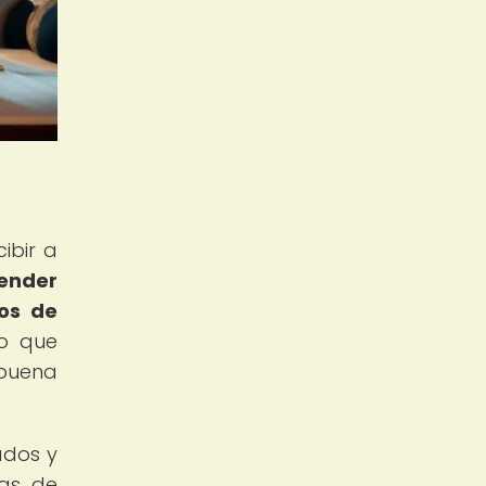
ibir a
cender
os de
no que
 buena
ados y
ias de