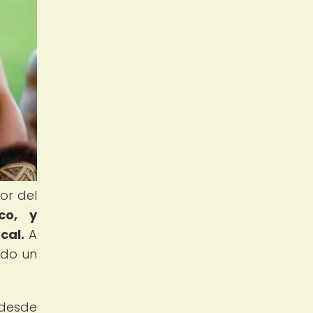
or del
co, y
cal.
A
ndo un
 desde