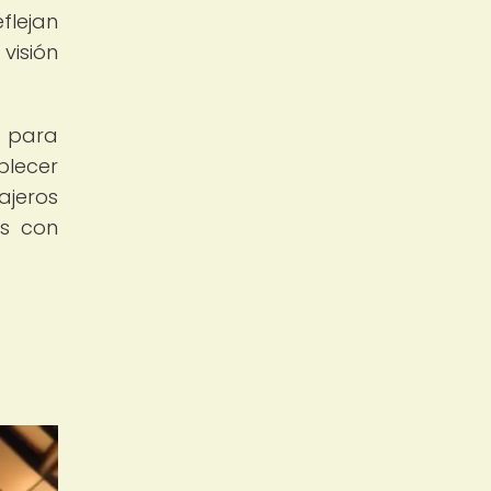
flejan
visión
e para
blecer
ajeros
as con