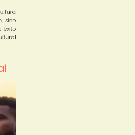
ltura
, sino
 éxito
ltural
al