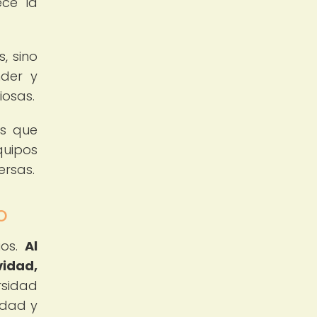
ece la
, sino
nder y
iosas.
es que
quipos
ersas.
o
ios.
Al
vidad,
sidad
idad y