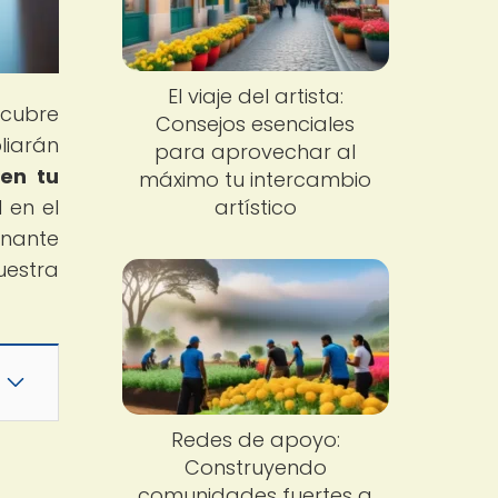
El viaje del artista:
scubre
Consejos esenciales
liarán
para aprovechar al
 en tu
máximo tu intercambio
 en el
artístico
onante
uestra
Redes de apoyo:
Construyendo
comunidades fuertes a