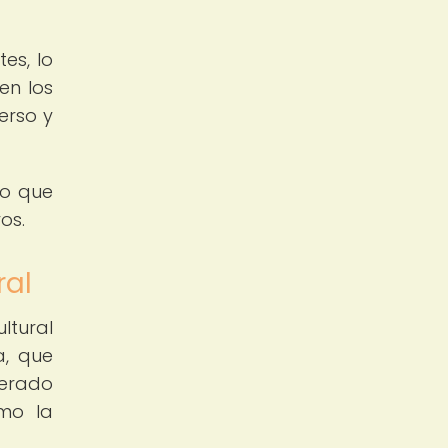
es, lo
en los
erso y
no que
os.
ral
ltural
a, que
derado
ómo la