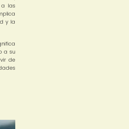
 a las
mplica
d y la
nifica
o a su
vir de
idades