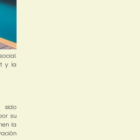
ocial.
t y la
 sido
por su
nen la
vación