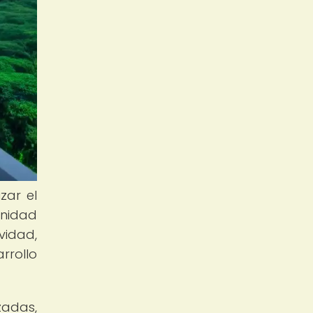
zar el
unidad
vidad,
rrollo
zadas,