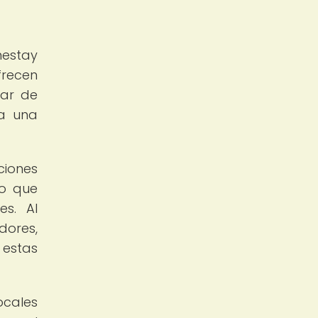
mestay
frecen
tar de
 a una
ciones
no que
es. Al
dores,
 estas
ocales