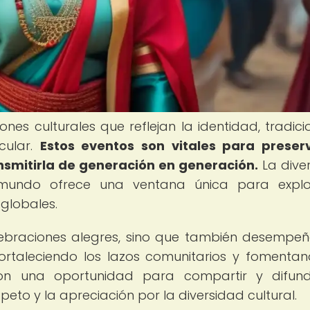
nes culturales que reflejan la identidad, tradici
cular.
Estos eventos son vitales para preser
ansmitirla de generación en generación.
La dive
l mundo ofrece una ventana única para explo
 globales.
elebraciones alegres, sino que también desempe
 fortaleciendo los lazos comunitarios y fomenta
on una oportunidad para compartir y difund
peto y la apreciación por la diversidad cultural.