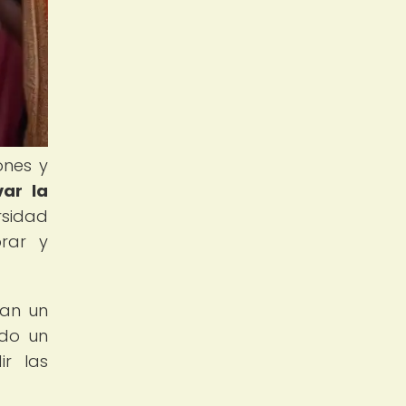
ones y
var la
rsidad
rar y
ñan un
ndo un
ir las