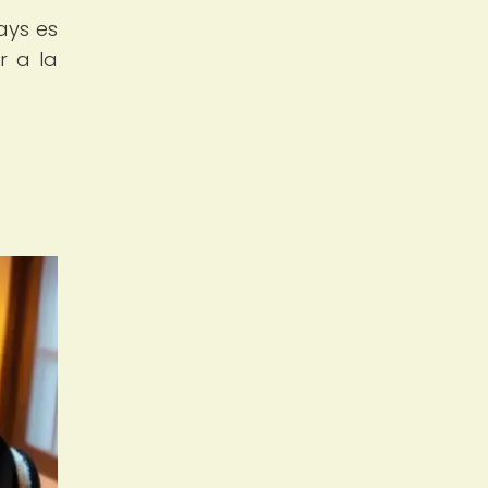
ays es
r a la