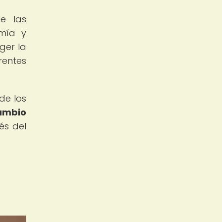
de las
omía y
ger la
rentes
de los
ambio
és del