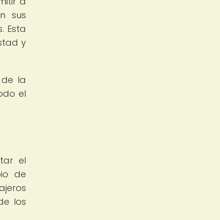
itir a
en sus
. Esta
stad y
 de la
odo el
tar el
bio de
ajeros
de los