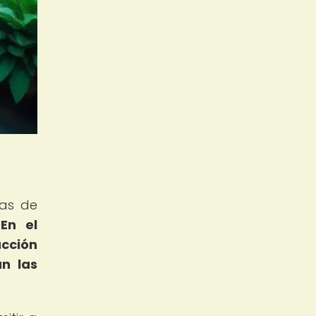
nas de
.
En el
acción
an las