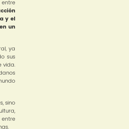
 entre
acción
a y el
 en un
al, ya
do sus
 vida.
adanos
 mundo
, sino
ltura,
 entre
nas.