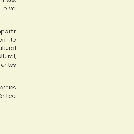
on sus
que va
partir
ermite
ltural
tural,
rentes
oteles
éntica