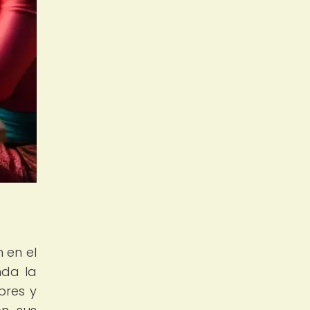
 en el
nda la
bres y