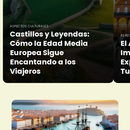
ASPECTOS CULTURALES
Castillos y Leyendas:
ASPE
Cómo la Edad Media
El
Europea Sigue
Im
Encantando a los
Ex
Viajeros
Tu