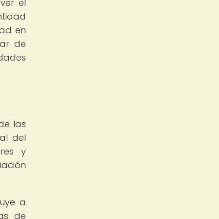
ver el
ntidad
dad en
jar de
idades
de las
al del
res y
iación
buye a
nas de