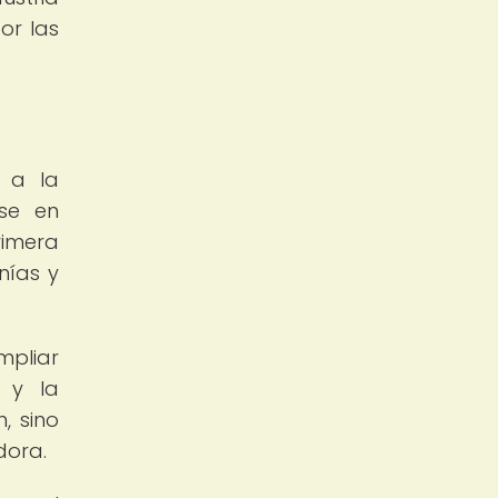
or las
e a la
rse en
rimera
nías y
mpliar
o y la
, sino
dora.