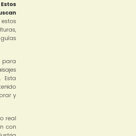
.
Estos
uscan
estos
turas,
 guías
l para
isajes
. Esta
tenido
orar y
o real
an con
ustria