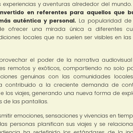
experiencias y aventuras alrededor del mundo
nvertido en referentes para aquellos que b
más auténtica y personal.
La popularidad de 
de ofrecer una mirada única a diferentes cul
ciones locales que no suelen ser visibles en las
provechar el poder de la narrativa audiovisua
es remotos y exóticos, compartiendo no solo pa
acciones genuinas con las comunidades locales
ha contribuido a la creciente demanda de con
 de los viajes, generando una nueva forma de expl
s de las pantallas.
mitir emociones, sensaciones y vivencias en tiemp
s personas planifican sus viajes y se relacion
udiencia ha redefinido los estándares de la ind