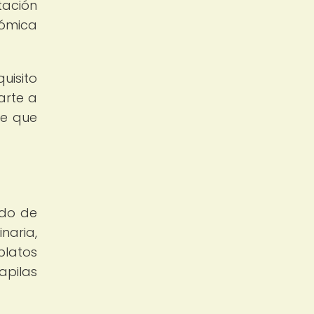
tación
nómica
uisito
arte a
te que
ndo de
naria,
platos
apilas