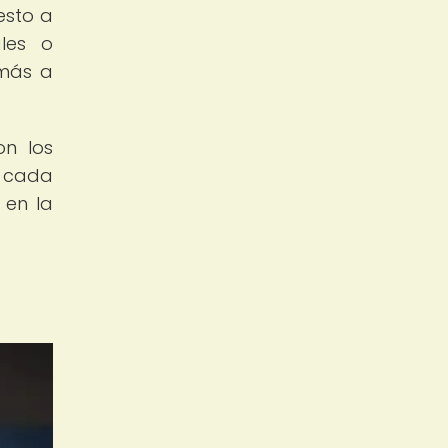
esto a
ales o
 más a
on los
e cada
 en la