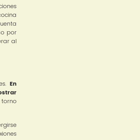
ciones
cocina
cuenta
co por
rar al
les.
En
strar
 torno
rgirse
xiones