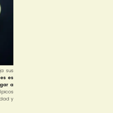
ja sus
nes es
ugar a
ípicos
idad y