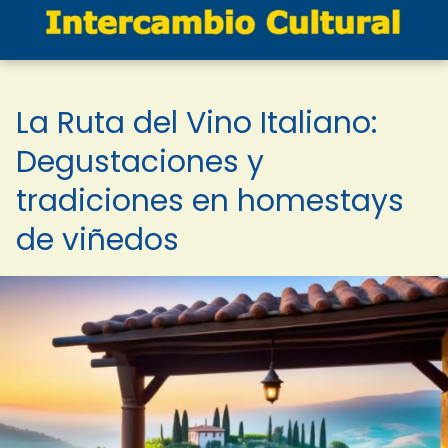
La Ruta del Vino Italiano:
Degustaciones y
tradiciones en homestays
de viñedos