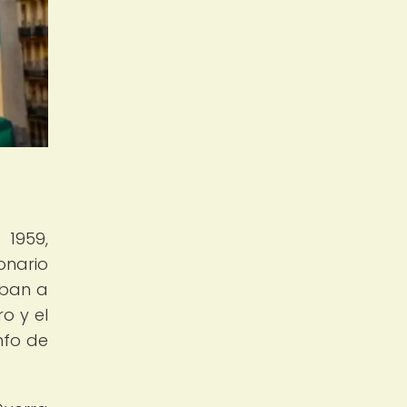
 1959,
onario
aban a
o y el
nfo de