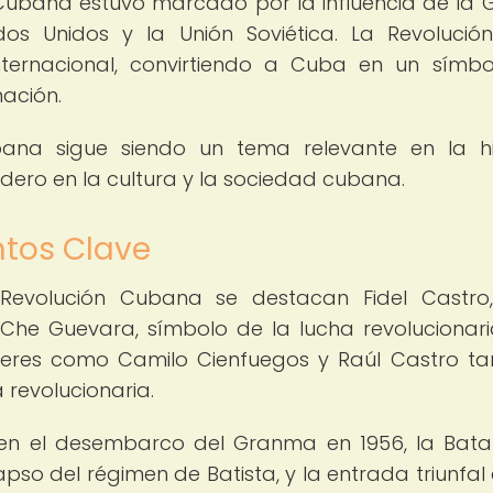
n Cubana estuvo marcado por la influencia de la 
dos Unidos y la Unión Soviética. La Revolució
 internacional, convirtiendo a Cuba en un símb
nación.
bana sigue siendo un tema relevante en la hi
ro en la cultura y la sociedad cubana.
ntos Clave
a Revolución Cubana se destacan Fidel Castro,
l Che Guevara, símbolo de la lucha revolucionari
 líderes como Camilo Cienfuegos y Raúl Castro t
 revolucionaria.
uyen el desembarco del Granma en 1956, la Bata
so del régimen de Batista, y la entrada triunfal 