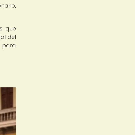
nario,
os que
al del
s para