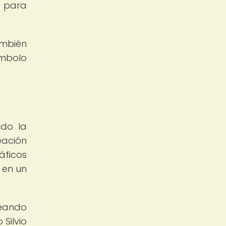
s para
ambién
ímbolo
ndo la
eación
áficos
 en un
reando
 Silvio