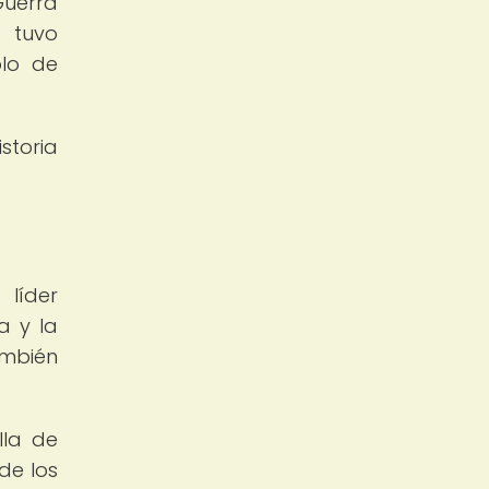
Guerra
n tuvo
olo de
storia
 líder
a y la
ambién
lla de
de los