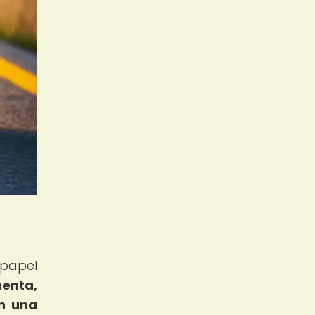
 papel
menta,
en una