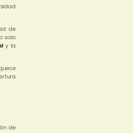
rsidad
dad de
o solo
al
y la
iquece
ertura
ión de