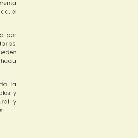
imenta
ad, el
da por
arias.
pueden
 hacia
nda la
ales y
ural y
s.