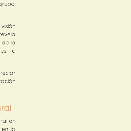
grupo,
visión
revela
 de la
les o
reciar
ración
ral
ral en
 en la